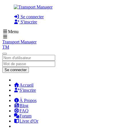
Se connecter
S'inscrire
Menu
Transport Manager
TM
Se connecter
Accueil
S'inscrire
À Propos
Blog
FAQ
Forum
Livre d'Or