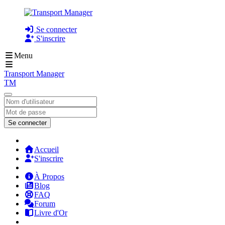
Se connecter
S'inscrire
Menu
Transport Manager
TM
Se connecter
Accueil
S'inscrire
À Propos
Blog
FAQ
Forum
Livre d'Or