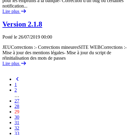
pour les emprunts à la banque- Correction d'un bug où certaines
notification...
Lire plus
Version 2.1.8
Posté le 26/07/2019 00:00
JEUCorrections :- Corrections mineuresSITE WEBCorrections :-
Mise à jour des mentions légales- Mise à jour du script de
réinitialisation des mots de passes
Lire plus
1
2
…
27
28
29
30
31
32
33