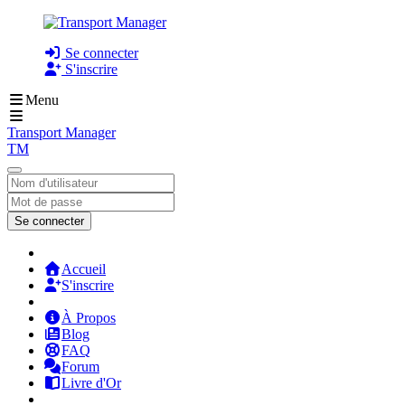
Se connecter
S'inscrire
Menu
Transport Manager
TM
Se connecter
Accueil
S'inscrire
À Propos
Blog
FAQ
Forum
Livre d'Or