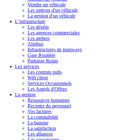
Vendre un véhicule
Les options d'un véhicule
La gestion d'un véhicule
L’infrastructure
Les dépôts
Les agences commerciales
Les ateliers
Abribus
Infrastructures de tramways
Gare Routière
Parkings Relais
Les services
Les contrats pubs
Wifi client
Services Occasionnels
Les Appels d'Offres
La gestion
Ressources humaines
Recruter du personnel
Vos factures
La comptabilité
La banque
La satisfaction
Les alliances
Les concessions