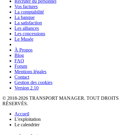
Recruter du personnel
Vos factures
La comptabilité
La banque
La satisfaction
Les alliances
Les concessions
Le Musée
À Propos
Blog
FAQ
Forum
Mentions légales
Contact
Gestion des cookies
Version 2.10
© 2018-2026 TRANSPORT MANAGER. TOUT DROITS
RÉSERVÉS.
Accueil
L'exploitation
Le calendrier