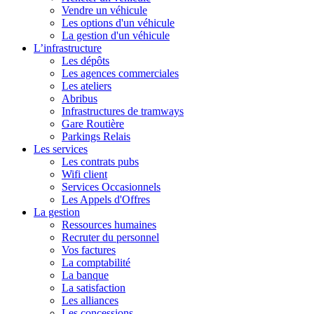
Vendre un véhicule
Les options d'un véhicule
La gestion d'un véhicule
L’infrastructure
Les dépôts
Les agences commerciales
Les ateliers
Abribus
Infrastructures de tramways
Gare Routière
Parkings Relais
Les services
Les contrats pubs
Wifi client
Services Occasionnels
Les Appels d'Offres
La gestion
Ressources humaines
Recruter du personnel
Vos factures
La comptabilité
La banque
La satisfaction
Les alliances
Les concessions