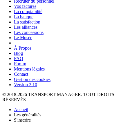
Recruter du personnel
Vos factures
La comptabilité
La banque
La satisfaction
Les alliances
Les concessions
Le Musée
À Propos
Blog
FAQ
Forum
Mentions légales
Contact
Gestion des cookies
Version 2.10
© 2018-2026 TRANSPORT MANAGER. TOUT DROITS
RÉSERVÉS.
Accueil
Les généralités
S'inscrire