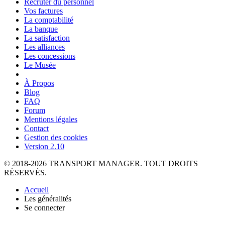
Recruter du personnel
Vos factures
La comptabilité
La banque
La satisfaction
Les alliances
Les concessions
Le Musée
À Propos
Blog
FAQ
Forum
Mentions légales
Contact
Gestion des cookies
Version 2.10
© 2018-2026 TRANSPORT MANAGER. TOUT DROITS
RÉSERVÉS.
Accueil
Les généralités
Se connecter