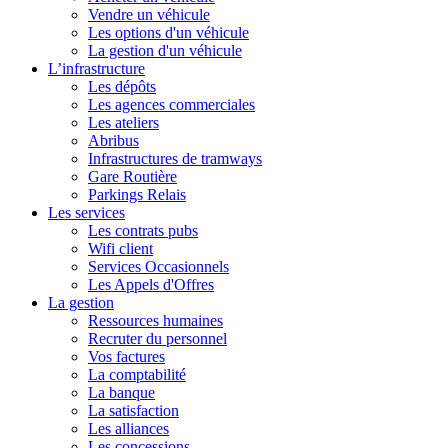
Vendre un véhicule
Les options d'un véhicule
La gestion d'un véhicule
L’infrastructure
Les dépôts
Les agences commerciales
Les ateliers
Abribus
Infrastructures de tramways
Gare Routière
Parkings Relais
Les services
Les contrats pubs
Wifi client
Services Occasionnels
Les Appels d'Offres
La gestion
Ressources humaines
Recruter du personnel
Vos factures
La comptabilité
La banque
La satisfaction
Les alliances
Les concessions